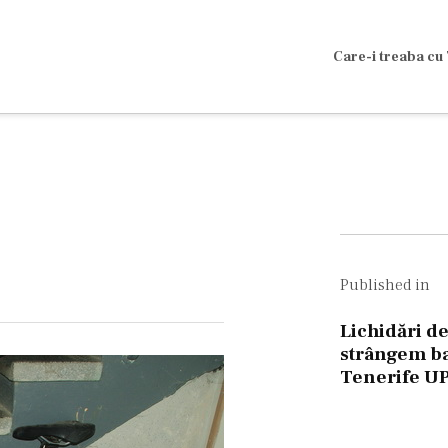
Care-i treaba cu 
Navig
în
Published in
artico
Lichidări de
strângem b
Tenerife 