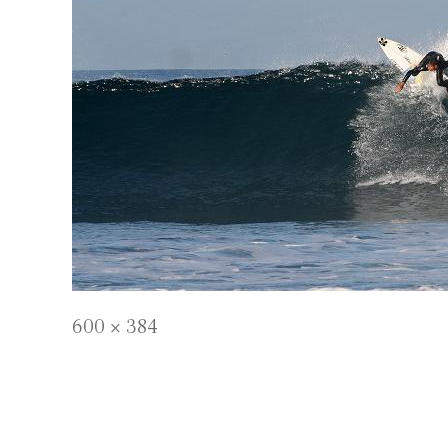
Full
600 × 384
size