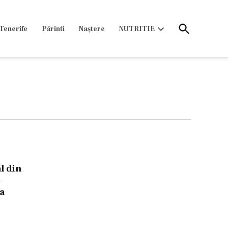
Open
Tenerife
Părinti
Naștere
NUTRITIE
Search
Open
dropdown
menu
l din
u
a