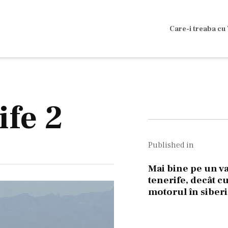
Care-i treaba cu 
ife 2
Navigare
în
Published in
articole
Mai bine pe un va
tenerife, decât c
motorul în siberi