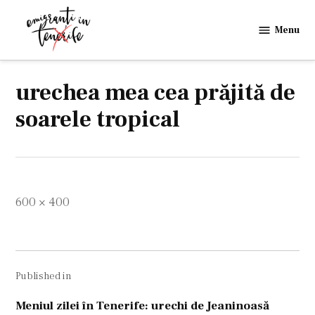
Skip
to
Menu
Emigranti
content
in
Tenerife
urechea mea cea prăjită de
soarele tropical
Full
600 × 400
size
Navigare
Published in
în
articole
Meniul zilei în Tenerife: urechi de Jeaninoasă