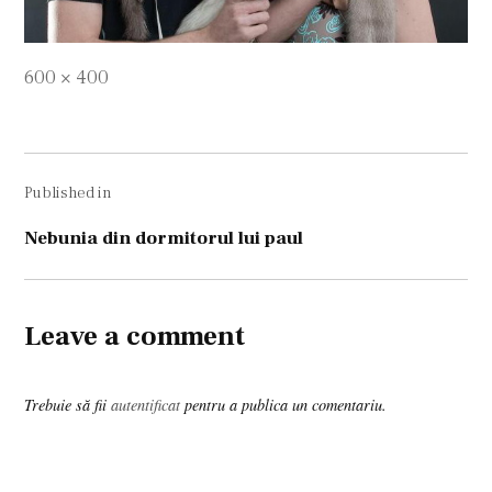
Full
600 × 400
size
Navigare
Published in
în
articole
Nebunia din dormitorul lui paul
Leave a comment
Trebuie să fii
autentificat
pentru a publica un comentariu.