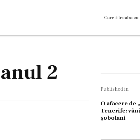
Care-i treaba cu 
lanul 2
Naviga
în
Published in
articol
O afacere de „
Tenerife: vân
şobolani