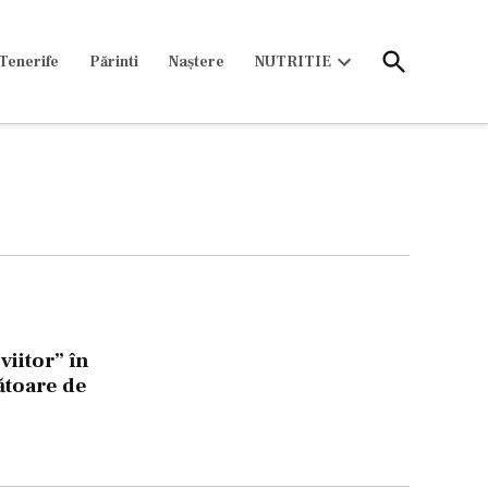
Open
Tenerife
Părinti
Naștere
NUTRITIE
Search
Open
dropdown
menu
re
e
viitor” în
ătoare de