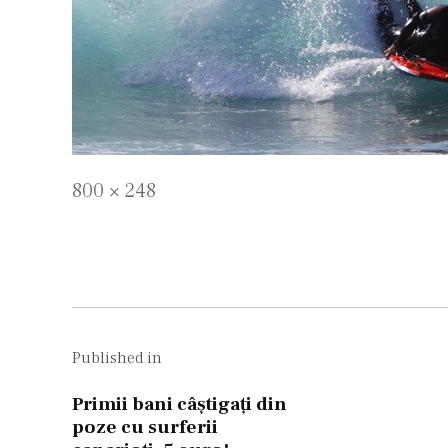
Full
800 × 248
size
Navigare
în
Published in
articole
Primii bani câştigaţi din
poze cu surferii