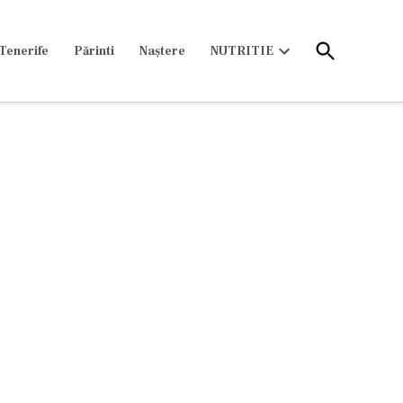
Open
Tenerife
Părinti
Naștere
NUTRITIE
Search
Open
dropdown
menu