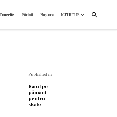
Open
Tenerife
Părinti
Naștere
NUTRITIE
Search
Open
dropdown
menu
Navigare
în
Published in
articole
Raiul pe
pământ
pentru
skate