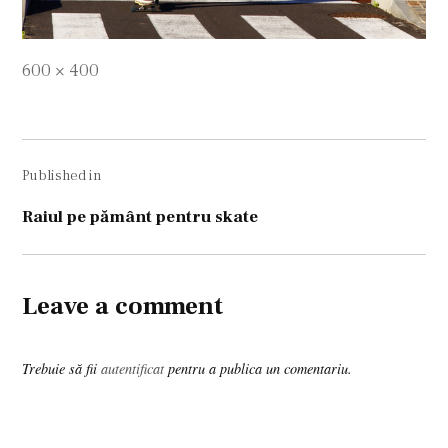
Full
600 × 400
size
Navigare
Published in
în
articole
Raiul pe pământ pentru skate
Leave a comment
Trebuie să fii
autentificat
pentru a publica un comentariu.