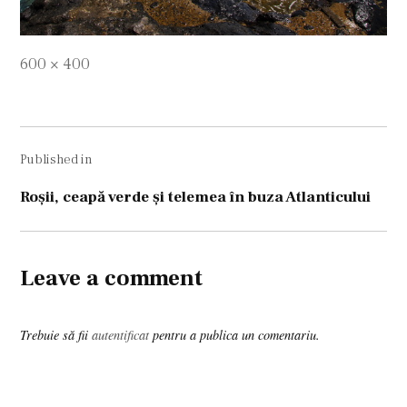
Full
600 × 400
size
Navigare
Published in
în
articole
Roşii, ceapă verde şi telemea în buza Atlanticului
Leave a comment
Trebuie să fii
autentificat
pentru a publica un comentariu.