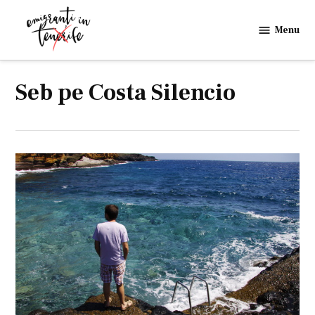
Skip
to
Menu
Emigranti
content
in
Tenerife
Seb pe Costa Silencio