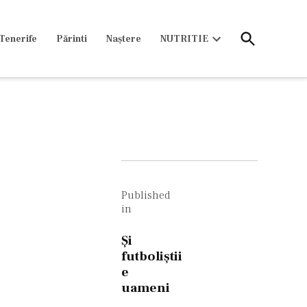
Open
Tenerife
Părinti
Naștere
NUTRITIE
Search
Open
dropdown
menu
Navigare
în
Published
in
articole
Şi
futboliştii
e
uameni