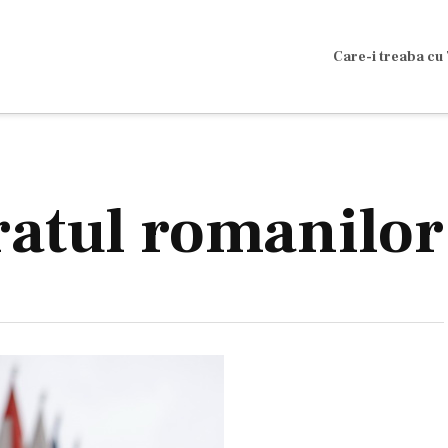
Care-i treaba cu 
ratul romanilor