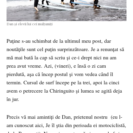
Dan şi elevii lui cei mulţumiţi
Puţine s-au schimbat de la ultimul meu post, dar
noutăţile sunt cel puţin surprinzătoare. Je a renunţat să
mă mai bată la cap să scriu şi ce-i drept nici nu am
prea avut vreme. Azi, (vineri), e însă o zi cam
pierdută, aşa că încep postul şi vom vedea când îl
termin. Cursul de surf începe pe la trei, apoi la cinci
avem o petrecere la Chiringuito şi lumea se agită deja
în jur.
Precis vă mai amintiţi de Dan, prietenul nostru (eu l-
am cunoscut aici, Je îl ştia din perioada ei motociclistă,