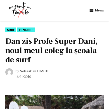
Skip
to
Menu
Emigranti
content
in
Tenerife
POSTED
SURF
TENERIFE
IN
Dan zis Profe Super Dani,
noul meul coleg la şcoala
de surf
by
Sebastian DAVID
16/11/2010