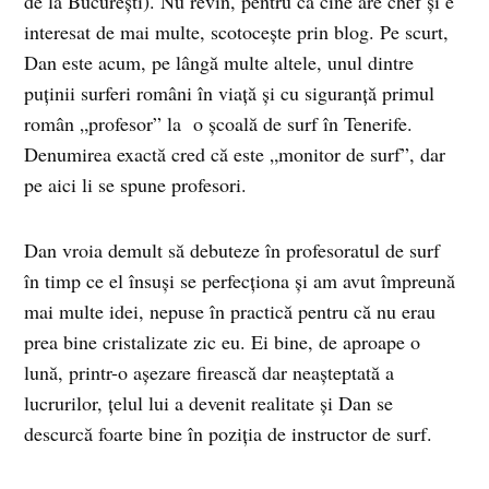
de la Bucureşti). Nu revin, pentru că cine are chef şi e
interesat de mai multe, scotoceşte prin blog. Pe scurt,
Dan este acum, pe lângă multe altele, unul dintre
puţinii surferi români în viaţă şi cu siguranţă primul
român „profesor” la o şcoală de surf în Tenerife.
Denumirea exactă cred că este „monitor de surf”, dar
pe aici li se spune profesori.
Dan vroia demult să debuteze în profesoratul de surf
în timp ce el însuşi se perfecţiona şi am avut împreună
mai multe idei, nepuse în practică pentru că nu erau
prea bine cristalizate zic eu. Ei bine, de aproape o
lună, printr-o aşezare firească dar neaşteptată a
lucrurilor, ţelul lui a devenit realitate şi Dan se
descurcă foarte bine în poziţia de instructor de surf.