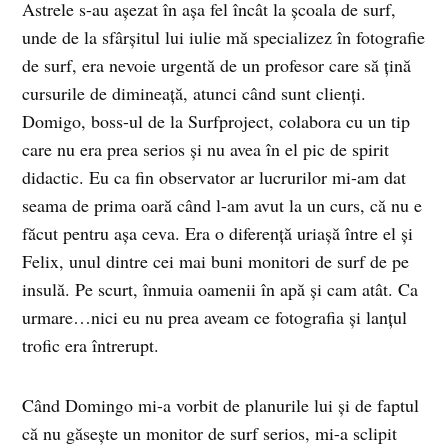
Astrele s-au aşezat în aşa fel încât la şcoala de surf,
unde de la sfârşitul lui iulie mă specializez în fotografie
de surf, era nevoie urgentă de un profesor care să ţină
cursurile de dimineaţă, atunci când sunt clienţi.
Domigo, boss-ul de la Surfproject, colabora cu un tip
care nu era prea serios şi nu avea în el pic de spirit
didactic. Eu ca fin observator ar lucrurilor mi-am dat
seama de prima oară când l-am avut la un curs, că nu e
făcut pentru aşa ceva. Era o diferenţă uriaşă între el şi
Felix, unul dintre cei mai buni monitori de surf de pe
insulă. Pe scurt, înmuia oamenii în apă şi cam atât. Ca
urmare…nici eu nu prea aveam ce fotografia şi lanţul
trofic era întrerupt.
Când Domingo mi-a vorbit de planurile lui şi de faptul
că nu găseşte un monitor de surf serios, mi-a sclipit