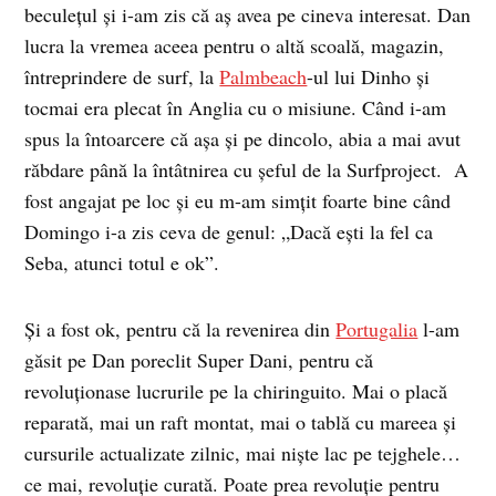
beculeţul şi i-am zis că aş avea pe cineva interesat. Dan
lucra la vremea aceea pentru o altă scoală, magazin,
întreprindere de surf, la
Palmbeach
-ul lui Dinho şi
tocmai era plecat în Anglia cu o misiune. Când i-am
spus la întoarcere că aşa şi pe dincolo, abia a mai avut
răbdare până la întâtnirea cu şeful de la Surfproject. A
fost angajat pe loc şi eu m-am simţit foarte bine când
Domingo i-a zis ceva de genul: „Dacă eşti la fel ca
Seba, atunci totul e ok”.
Și a fost ok, pentru că la revenirea din
Portugalia
l-am
găsit pe Dan poreclit Super Dani, pentru că
revoluționase lucrurile pe la chiringuito. Mai o placă
reparată, mai un raft montat, mai o tablă cu mareea şi
cursurile actualizate zilnic, mai nişte lac pe tejghele…
ce mai, revoluţie curată. Poate prea revoluţie pentru