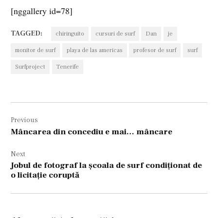
[nggallery id=78]
TAGGED:
chiringuito
cursuri de surf
Dan
je
monitor de surf
playa de las americas
profesor de surf
surf
Surfproject
Tenerife
Navigare
Previous
în
Mâncarea din concediu e mai… mâncare
articole
Next
Jobul de fotograf la şcoala de surf condiţionat de
o licitaţie coruptă