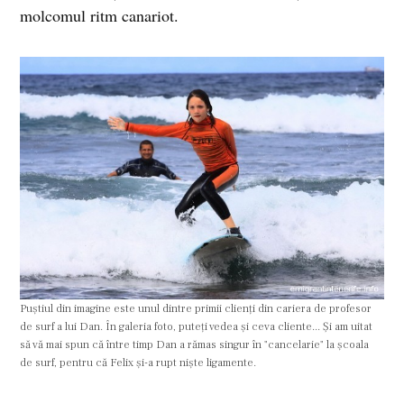
molcomul ritm canariot.
Puştiul din imagine este unul dintre primii clienţi din cariera de profesor
de surf a lui Dan. În galeria foto, puteţi vedea şi ceva cliente... Şi am uitat
să vă mai spun că între timp Dan a rămas singur în "cancelarie" la şcoala
de surf, pentru că Felix şi-a rupt nişte ligamente.