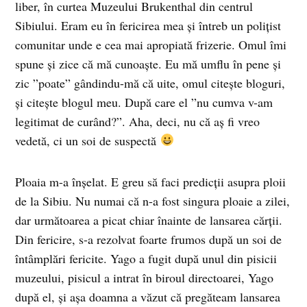
liber, în curtea Muzeului Brukenthal din centrul
Sibiului. Eram eu în fericirea mea și întreb un polițist
comunitar unde e cea mai apropiată frizerie. Omul îmi
spune și zice că mă cunoaște. Eu mă umflu în pene și
zic ”poate” gândindu-mă că uite, omul citește bloguri,
și citește blogul meu. După care el ”nu cumva v-am
legitimat de curând?”. Aha, deci, nu că aș fi vreo
vedetă, ci un soi de suspectă
Ploaia m-a înșelat. E greu să faci predicții asupra ploii
de la Sibiu. Nu numai că n-a fost singura ploaie a zilei,
dar următoarea a picat chiar înainte de lansarea cărții.
Din fericire, s-a rezolvat foarte frumos după un soi de
întâmplări fericite. Yago a fugit după unul din pisicii
muzeului, pisicul a intrat în biroul directoarei, Yago
după el, și așa doamna a văzut că pregăteam lansarea