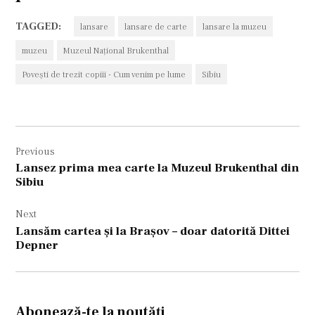
TAGGED:
lansare
lansare de carte
lansare la muzeu
muzeu
Muzeul Național Brukenthal
Povești de trezit copiii - Cum venim pe lume
Sibiu
Navigare
Previous
în
Lansez prima mea carte la Muzeul Brukenthal din
articole
Sibiu
Next
Lansăm cartea și la Brașov – doar datorită Dittei
Depner
Abonează-te la noutăți