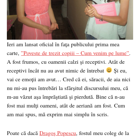
Ieri am lansat oficial în fața publicului prima mea
carte,
”Poveste de trezit copiii – Cum venim pe lume”
.
A fost frumos, cu oamenii calzi și receptivi. Atât de
receptivi încât nu au avut nimic de întrebat
Și eu,
vai ce emoții am avut… Cred că ei, săracii, de aia nici
nu mi-au pus întrebări la sfârșitul discursului meu, că
m-au văzut așa împrăștiată și pierdută. Bine că n-au
fost mai mulți oameni, atât de aeriană am fost. Cum
am mai spus, mă exprim mai simplu în scris.
Poate că dacă
Dragoș Popescu
, fostul meu coleg de la