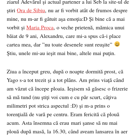
ziarul Adevărul și actual partener a lui Seb la site-ul de
știri
Ora de Sibiu
, nu ar fi vorbit atât de frumos despre
mine, nu m-ar fi gâtuit așa emoția:D Și bine că a mai
vorbit și
Maria Proca
, o veche prietenă, mămica unui
băiat de 9 ani, Alexandru, care mi-a spus că-i place
cartea mea, dar ”nu toate desenele sunt reușite”
Știu, unele mi-au ieșit mai bine, altele mai puțin.
Ziua a început greu, după o noapte dormită prost, că
Yago s-a tot trezit și a tot plâns. Am prins viață când
am văzut că începe ploaia. Ieșisem să găsesc o frizerie
să mă tund (nu știți voi cum e cu păr scurt, câțiva
milimetri pot strica aspectul :D) și m-a prins o
torențială de vară pe centru. Eram fericită că plouă
acum. Asta însemna că erau mari șanse să nu mai
plouă după masă, la 16.30, când aveam lansarea în aer