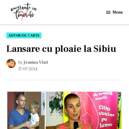
Skip
to
Menu
Emigranti
content
in
Tenerife
POSTED
AUTOR DE CARTE
IN
Lansare cu ploaie la Sibiu
by
Jeanina Vlad
17/07/2014