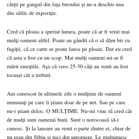
cărții pe gangul din fața biroului și ne-a deschis una
din sălile de expoziție.
Cred că ploaia a speriat lumea, poate că ar fi venit mai
mulți oameni altfel. Poate au gândit că o să dăm bir cu
fugiții, că ce carte se poate lansa pe ploaie. Dar eu cred
că asta a fost cu un scop. Mai mulți oameni mi-ar fi
mărit emoțiile. Așa că vreo 25-30 câți au venit au fost
tocmai cât a trebuit.
Am cunoscut în ultimele zile o mulțime de oameni
minunați pe care îi știam doar de pe net. Sau pe care
nu-i știam deloc. O MULȚIME. Nu-mi vine să cred cât
de mulți sunt oamenii buni. Sunt o norocoasă să-i
cunosc. Și la lansare au venit o parte dintre ei, chiar de
nu erau din Sibiu și nici din apropiere. Le mulțumesc