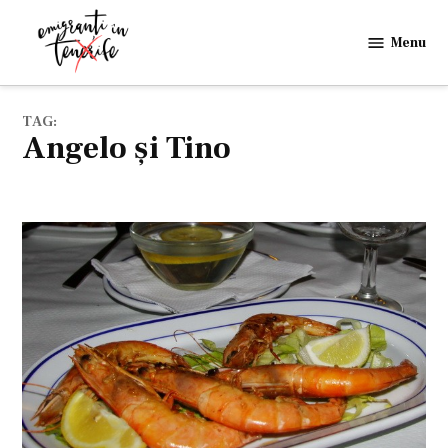
Skip
to
Menu
Emigranti
content
in
Tenerife
TAG:
Angelo şi Tino