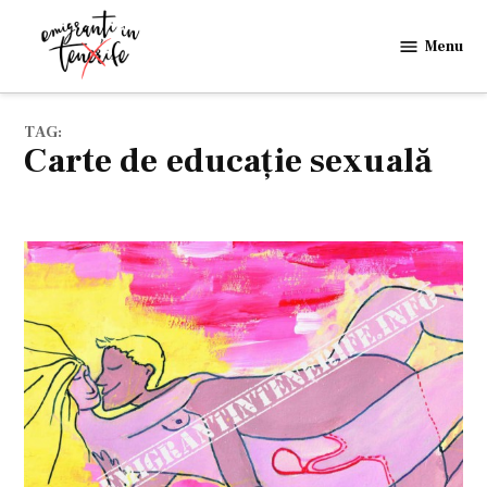
Skip
to
Menu
Emigranti
content
in
Tenerife
TAG:
carte de educație sexuală