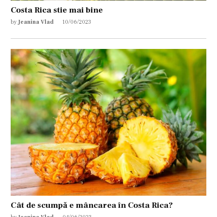
Costa Rica stie mai bine
by
Jeanina Vlad
10/06/2023
Cât de scumpă e mâncarea în Costa Rica?