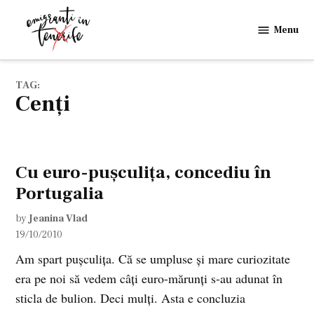
Skip
to
Menu
Emigranti
content
in
Tenerife
TAG:
cenţi
Cu euro-puşculiţa, concediu în
Portugalia
by
Jeanina Vlad
19/10/2010
Am spart puşculiţa. Că se umpluse şi mare curiozitate
era pe noi să vedem câţi euro-mărunţi s-au adunat în
sticla de bulion. Deci mulţi. Asta e concluzia