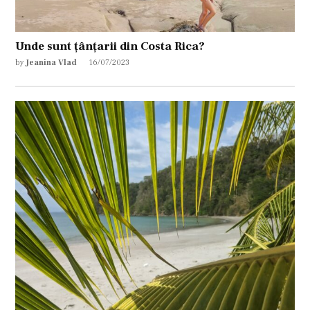
Unde sunt țânțarii din Costa Rica?
by
Jeanina Vlad
16/07/2023