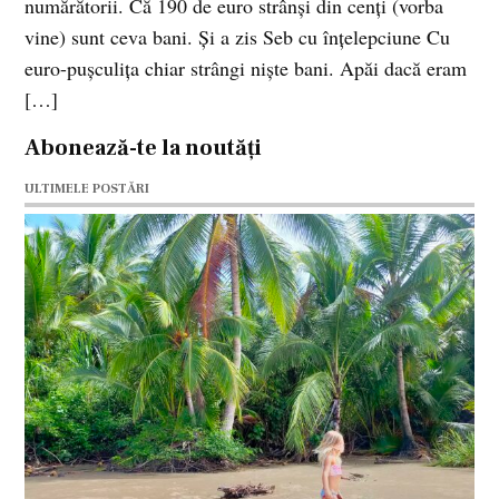
numărătorii. Că 190 de euro strânşi din cenţi (vorba
vine) sunt ceva bani. Şi a zis Seb cu înţelepciune Cu
euro-puşculiţa chiar strângi nişte bani. Apăi dacă eram
[…]
Abonează-te la noutăți
ULTIMELE POSTĂRI