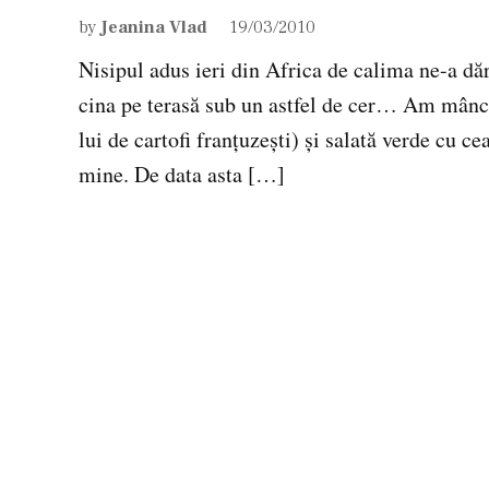
by
Jeanina Vlad
19/03/2010
Nisipul adus ieri din Africa de calima ne-a d
cina pe terasă sub un astfel de cer… Am mâncat
lui de cartofi franţuzeşti) şi salată verde cu c
mine. De data asta […]