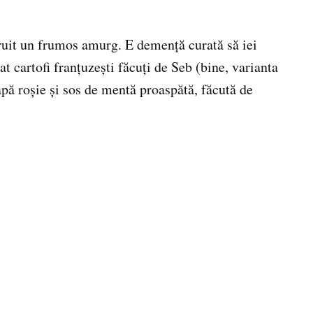
ăruit un frumos amurg. E demenţă curată să iei
 cartofi franţuzeşti făcuţi de Seb (bine, varianta
eapă roşie şi sos de mentă proaspătă, făcută de