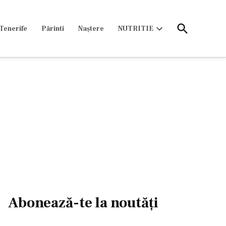
Open
Tenerife
Părinti
Naștere
NUTRITIE
Search
Open
dropdown
menu
Abonează-te la noutăți