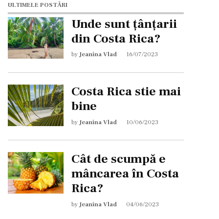
ULTIMELE POSTĂRI
Unde sunt țânțarii
din Costa Rica?
by
Jeanina Vlad
16/07/2023
Costa Rica stie mai
bine
by
Jeanina Vlad
10/06/2023
Cât de scumpă e
mâncarea în Costa
Rica?
by
Jeanina Vlad
04/06/2023