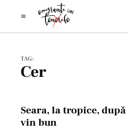
Skip
to
Emigranti
Descoperim
content
lumea
in
Tenerife
TAG:
cer
Seara, la tropice, după
vin bun