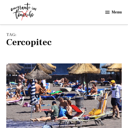
Skip
to
Menu
Emigranti
content
in
Tenerife
TAG:
cercopitec