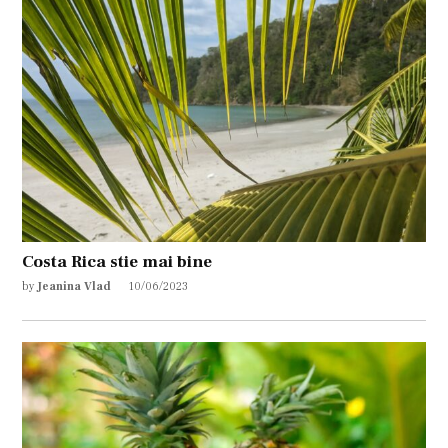
Costa Rica stie mai bine
by
Jeanina Vlad
10/06/2023