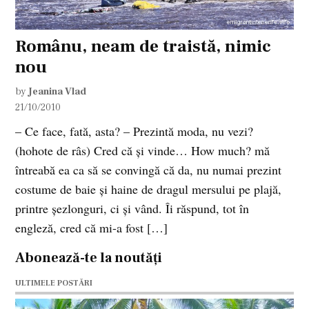
Românu, neam de traistă, nimic
nou
by
Jeanina Vlad
21/10/2010
– Ce face, fată, asta? – Prezintă moda, nu vezi?
(hohote de râs) Cred că şi vinde… How much? mă
întreabă ea ca să se convingă că da, nu numai prezint
costume de baie şi haine de dragul mersului pe plajă,
printre şezlonguri, ci şi vând. Îi răspund, tot în
engleză, cred că mi-a fost […]
Abonează-te la noutăți
ULTIMELE POSTĂRI