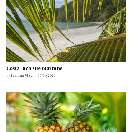
Costa Rica stie mai bine
by
Jeanina Vlad
10/06/2023