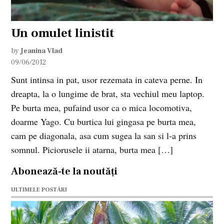
Un omulet linistit
by
Jeanina Vlad
09/06/2012
Sunt intinsa in pat, usor rezemata in cateva perne. In
dreapta, la o lungime de brat, sta vechiul meu laptop.
Pe burta mea, pufaind usor ca o mica locomotiva,
doarme Yago. Cu burtica lui gingasa pe burta mea,
cam pe diagonala, asa cum sugea la san si l-a prins
somnul. Piciorusele ii atarna, burta mea […]
Abonează-te la noutăți
ULTIMELE POSTĂRI