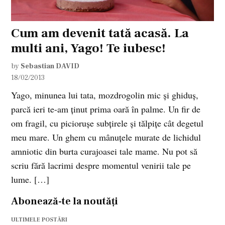
Cum am devenit tată acasă. La
multi ani, Yago! Te iubesc!
by
Sebastian DAVID
18/02/2013
Yago, minunea lui tata, mozdrogolin mic și ghiduș,
parcă ieri te-am ținut prima oară în palme. Un fir de
om fragil, cu piciorușe subțirele și tălpițe cât degetul
meu mare. Un ghem cu mânuțele murate de lichidul
amniotic din burta curajoasei tale mame. Nu pot să
scriu fără lacrimi despre momentul venirii tale pe
lume. […]
Abonează-te la noutăți
ULTIMELE POSTĂRI