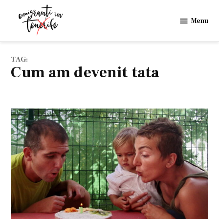
Skip
to
Menu
Emigranti
content
in
Tenerife
TAG:
cum am devenit tata