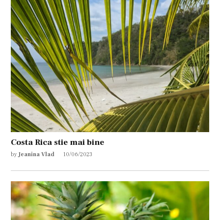
Costa Rica stie mai bine
by
Jeanina Vlad
10/06/2023