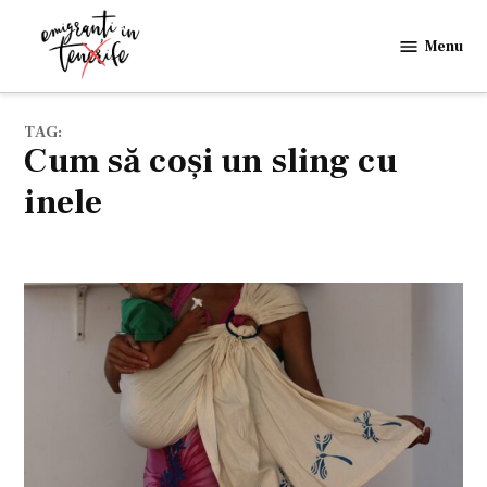
Skip
to
Menu
Emigranti
content
in
Tenerife
TAG:
cum să coși un sling cu
inele