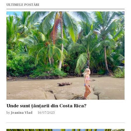
ULTIMELE POSTĂRI
Unde sunt țânțarii din Costa Rica?
by
Jeanina Vlad
16/07/2023