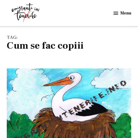
Skip
to
Menu
Emigranti
content
in
Tenerife
TAG:
cum se fac copiii