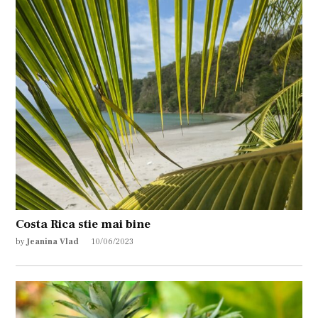
Costa Rica stie mai bine
by
Jeanina Vlad
10/06/2023