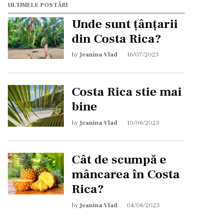
ULTIMELE POSTĂRI
Unde sunt țânțarii
din Costa Rica?
by
Jeanina Vlad
16/07/2023
Costa Rica stie mai
bine
by
Jeanina Vlad
10/06/2023
Cât de scumpă e
mâncarea în Costa
Rica?
by
Jeanina Vlad
04/06/2023