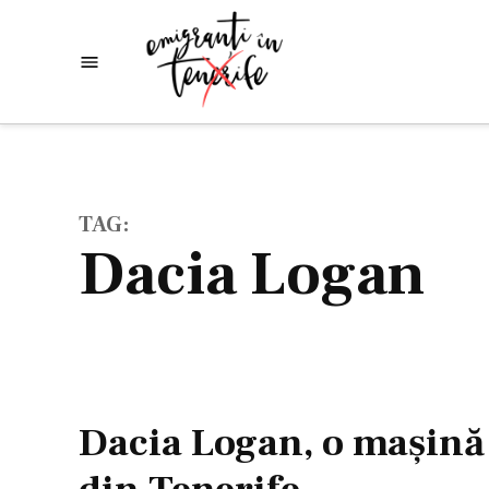
Skip
to
Emigranti
Descoperim
content
lumea
in
Tenerife
TAG:
Dacia Logan
Dacia Logan, o maşină 