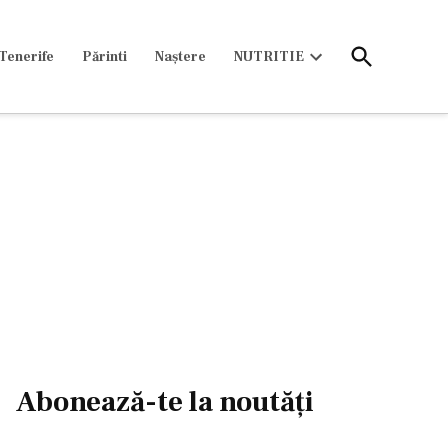
Open
Tenerife
Părinti
Naștere
NUTRITIE
Search
Open
dropdown
menu
Abonează-te la noutăți