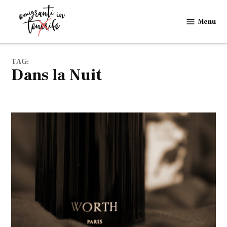
Skip
to
Menu
Emigranti
content
in
Tenerife
TAG:
Dans la Nuit