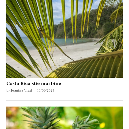
Costa Rica stie mai bine
by
Jeanina Vlad
10/06/2023