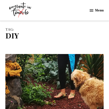
Skip
to
Menu
Emigranti
content
in
Tenerife
TAG:
DIY