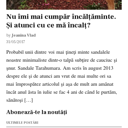
Nu îmi mai cumpăr încălțăminte.
Și atunci cu ce mă încalț?
by
Jeanina Vlad
31/05/2017
Probabil unii dintre voi mai țineți minte sandalele
noastre minimaliste dintr-o talpă subțire de cauciuc și
șnur. Sandale Tarahumara. Am scris în august 2013
despre ele și de atunci am vrut de mai multe ori sa
mai împrospătez articolul și așa de mult am amânat
încât anul ăsta în iulie se fac 4 ani de când le purtăm,
sănătoși […]
Abonează-te la noutăți
ULTIMELE POSTĂRI