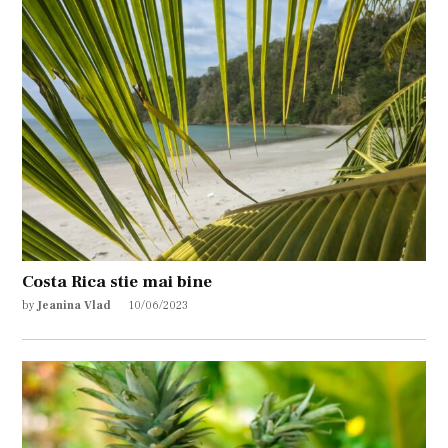
Costa Rica stie mai bine
by
Jeanina Vlad
10/06/2023