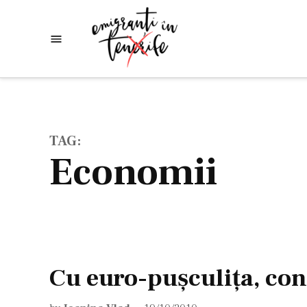
Skip
to
Emigranti
Descoperim
content
lumea
in
Tenerife
TAG:
economii
Cu euro-puşculiţa, con