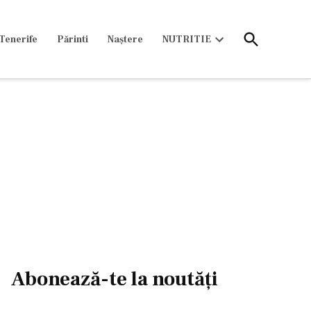
Open
Tenerife
Părinti
Naștere
NUTRITIE
Search
Open
dropdown
menu
Abonează-te la noutăți