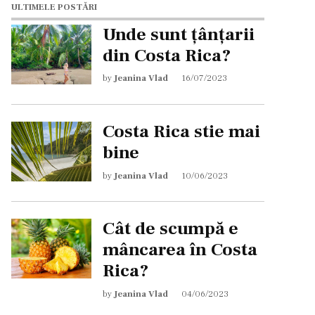
ULTIMELE POSTĂRI
Unde sunt țânțarii
din Costa Rica?
by
Jeanina Vlad
16/07/2023
Costa Rica stie mai
bine
by
Jeanina Vlad
10/06/2023
Cât de scumpă e
mâncarea în Costa
Rica?
by
Jeanina Vlad
04/06/2023