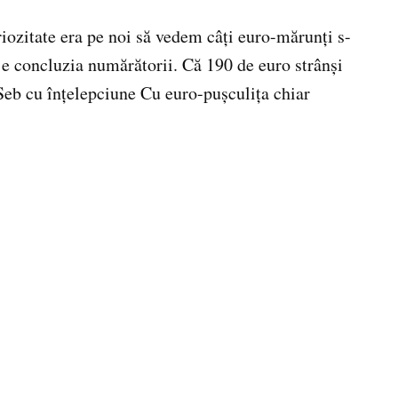
iozitate era pe noi să vedem câţi euro-mărunţi s-
a e concluzia numărătorii. Că 190 de euro strânşi
 Seb cu înţelepciune Cu euro-puşculiţa chiar