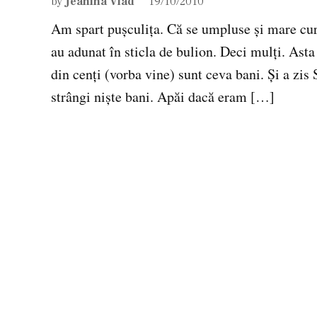
by
Jeanina Vlad
19/10/2010
Am spart puşculiţa. Că se umpluse şi mare cur
au adunat în sticla de bulion. Deci mulţi. Ast
din cenţi (vorba vine) sunt ceva bani. Şi a zis
strângi nişte bani. Apăi dacă eram […]