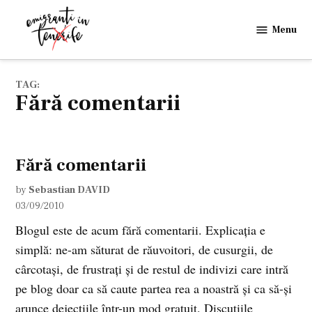
Skip
to
Menu
Emigranti
content
in
Tenerife
TAG:
fără comentarii
Fără comentarii
by
Sebastian DAVID
03/09/2010
Blogul este de acum fără comentarii. Explicaţia e
simplă: ne-am săturat de răuvoitori, de cusurgii, de
cârcotaşi, de frustraţi şi de restul de indivizi care intră
pe blog doar ca să caute partea rea a noastră şi ca să-şi
arunce dejecţiile într-un mod gratuit. Discuţiile