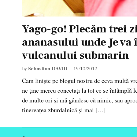
Yago-go! Plecăm trei zi
ananasului unde Je va 
vulcanului submarin
by
Sebastian DAVID
19/10/2012
Cam liniște pe blogul nostru de ceva multă vr
ne ține mereu conectați la tot ce se întâmplă l
de multe ori și mă gândesc că nimic, sau apro
tinereațea zburdalnică și mai […]