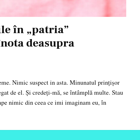
le în „patria”
înota deasupra
eme. Nimic suspect in asta. Minunatul prințișor
egat de el. Și credeți-mă, se întâmplă multe. Stau
ape nimic din ceea ce imi imaginam eu, în