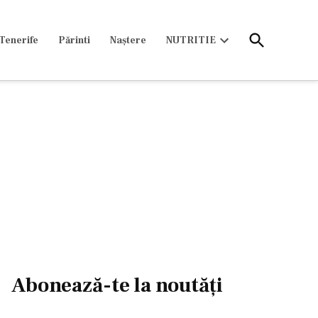
Open
Tenerife
Părinti
Naștere
NUTRITIE
Search
Open
dropdown
menu
Abonează-te la noutăți