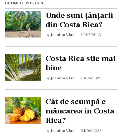
ULTIMELE POSTĂRI
Unde sunt țânțarii
din Costa Rica?
by
Jeanina Vlad
16/07/2023
Costa Rica stie mai
bine
by
Jeanina Vlad
10/06/2023
Cât de scumpă e
mâncarea în Costa
Rica?
by
Jeanina Vlad
04/06/2023