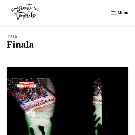
Skip
to
Menu
Emigranti
content
in
Tenerife
TAG:
finala