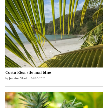
Costa Rica stie mai bine
by
Jeanina Vlad
10/06/2023