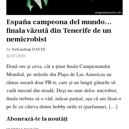
España campeona del mundo…
finala văzută din Tenerife de un
nemicrobist
by
Sebastian DAVID
12/07/2010
Două ore şi ceva, cât a ţinut finala Campionatului
Mondial, pe străzile din Playa de Las Americas au
rămas aseară doar PR-ii, care şi-au lungit gâturile să
vadă meciul din stradă. Deşi nu sunt deloc microbist,
finala trebuia să o văd, măcar parţial, aşa că am lăsat-o
pe Je cu câteva dintre hobby-urile ei (parfumuri, […]
Abonează-te la noutăți