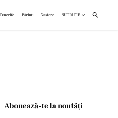
Open
Tenerife
Părinti
Naștere
NUTRITIE
Search
Open
dropdown
menu
Abonează-te la noutăți