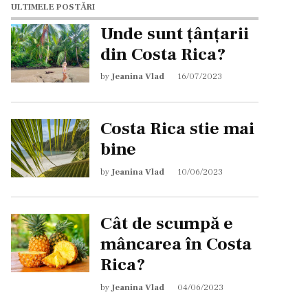
ULTIMELE POSTĂRI
Unde sunt țânțarii
din Costa Rica?
by
Jeanina Vlad
16/07/2023
Costa Rica stie mai
bine
by
Jeanina Vlad
10/06/2023
Cât de scumpă e
mâncarea în Costa
Rica?
by
Jeanina Vlad
04/06/2023