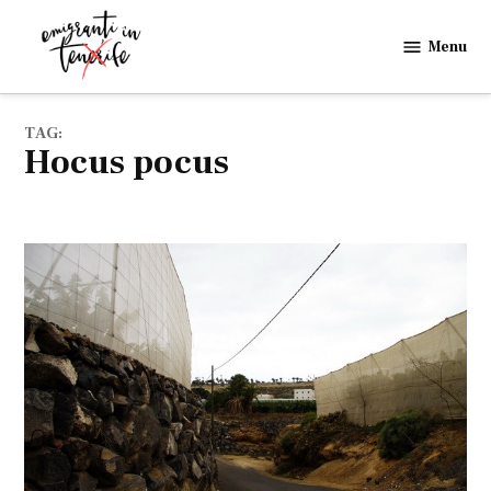
Skip
to
Menu
Emigranti
content
in
Tenerife
TAG:
hocus pocus