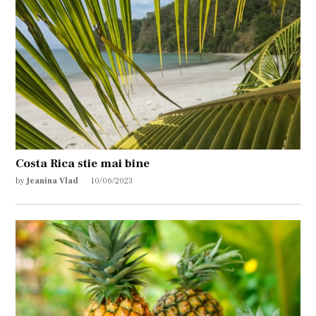
Costa Rica stie mai bine
by
Jeanina Vlad
10/06/2023