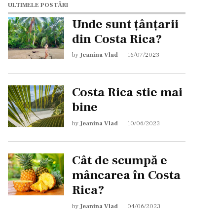
ULTIMELE POSTĂRI
Unde sunt țânțarii
din Costa Rica?
by
Jeanina Vlad
16/07/2023
Costa Rica stie mai
bine
by
Jeanina Vlad
10/06/2023
Cât de scumpă e
mâncarea în Costa
Rica?
by
Jeanina Vlad
04/06/2023