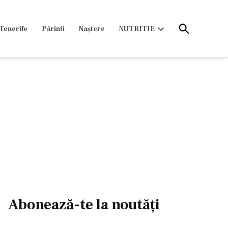
Open
Tenerife
Părinti
Naștere
NUTRITIE
Search
Open
dropdown
menu
Abonează-te la noutăți