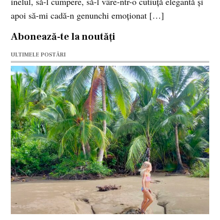
inelul, să-l cumpere, să-l vâre-ntr-o cutiuţă elegantă şi
apoi să-mi cadă-n genunchi emoţionat […]
Abonează-te la noutăți
ULTIMELE POSTĂRI