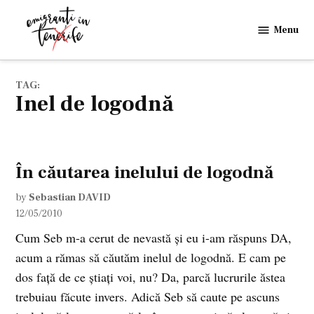
Skip
to
Menu
Emigranti
content
in
Tenerife
TAG:
inel de logodnă
În căutarea inelului de logodnă
by
Sebastian DAVID
12/05/2010
Cum Seb m-a cerut de nevastă şi eu i-am răspuns DA,
acum a rămas să căutăm inelul de logodnă. E cam pe
dos faţă de ce ştiaţi voi, nu? Da, parcă lucrurile ăstea
trebuiau făcute invers. Adică Seb să caute pe ascuns