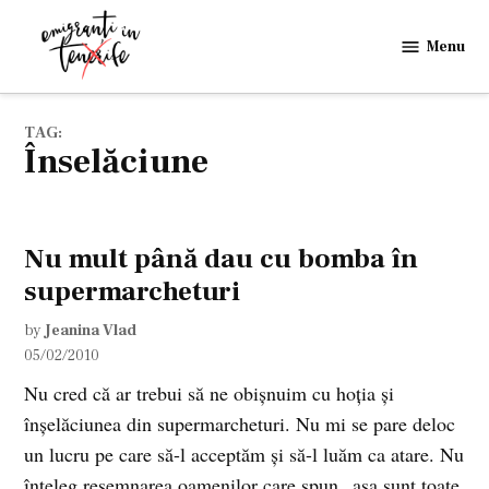
Skip
to
Menu
Emigranti
content
in
Tenerife
TAG:
înselăciune
Nu mult până dau cu bomba în
supermarcheturi
by
Jeanina Vlad
05/02/2010
Nu cred că ar trebui să ne obişnuim cu hoţia şi
înşelăciunea din supermarcheturi. Nu mi se pare deloc
un lucru pe care să-l acceptăm şi să-l luăm ca atare. Nu
înţeleg resemnarea oamenilor care spun „aşa sunt toate