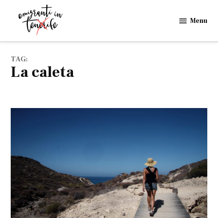
Skip
to
Menu
Emigranti
content
in
Tenerife
TAG:
la caleta