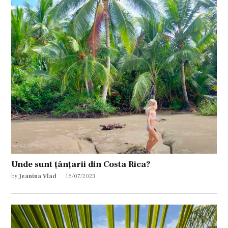
Unde sunt țânțarii din Costa Rica?
by
Jeanina Vlad
16/07/2023