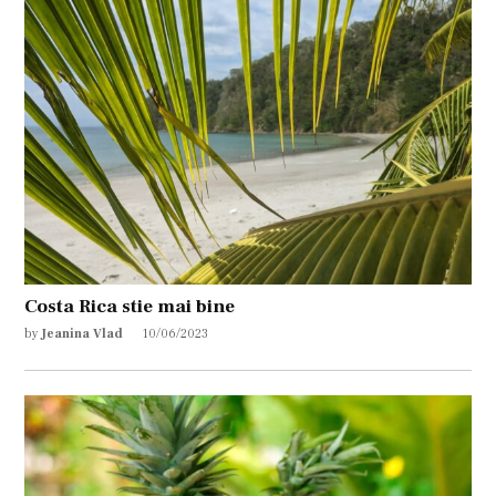
Costa Rica stie mai bine
by
Jeanina Vlad
10/06/2023