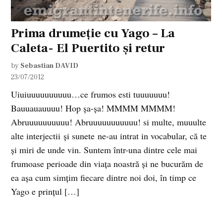
Prima drumeție cu Yago – La
Caleta- El Puertito și retur
by
Sebastian DAVID
23/07/2012
Uiuiuuuuuuuuuu…ce frumos esti tuuuuuuu!
Bauuauauuuu! Hop șa-șa! MMMM MMMM!
Abruuuuuuuuuu! Abruuuuuuuuuuu! si multe, muuulte
alte interjectii și sunete ne-au intrat in vocabular, că te
și miri de unde vin. Suntem într-una dintre cele mai
frumoase perioade din viața noastră și ne bucurăm de
ea așa cum simțim fiecare dintre noi doi, în timp ce
Yago e prințul […]