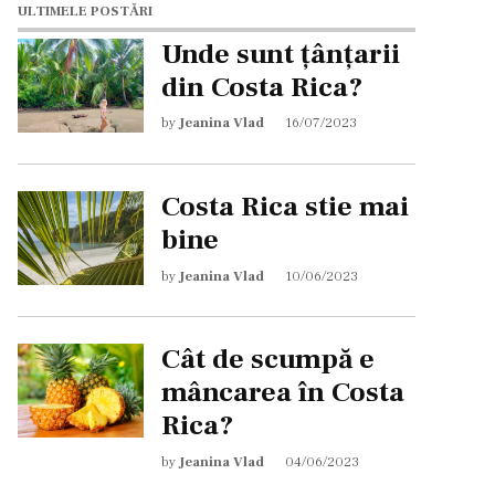
ULTIMELE POSTĂRI
Unde sunt țânțarii
din Costa Rica?
by
Jeanina Vlad
16/07/2023
Costa Rica stie mai
bine
by
Jeanina Vlad
10/06/2023
Cât de scumpă e
mâncarea în Costa
Rica?
by
Jeanina Vlad
04/06/2023