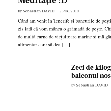
Meditaţie :D
by
Sebastian DAVID
23/06/2010
Când am venit în Tenerife şi bancurile de peşt
zis iată că vom mânca o grămadă de peşte. Chi
de multă carne de vieţuitoare marine şi mă g
alimentar care să dea […]
Zeci de kilo
balconul nos
by
Sebastian DAVID