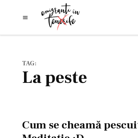
Skip
to
Emigranti
Descoperim
content
lumea
in
Tenerife
TAG:
la peste
Cum se cheamă pescuit