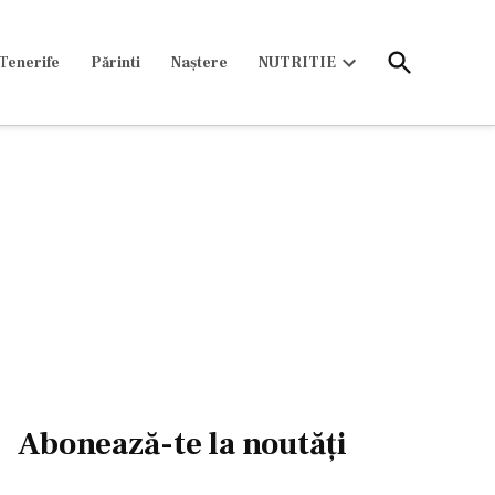
Open
Tenerife
Părinti
Naștere
NUTRITIE
Search
Open
dropdown
menu
Abonează-te la noutăți