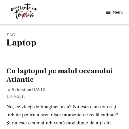
Skip
to
Menu
Emigranti
content
in
Tenerife
TAG:
laptop
Cu laptopul pe malul oceanului
Atlantic
by
Sebastian DAVID
11/04/2010
No, ce ziceţi de imaginea asta? Nu este cam tot ce-ţi
trebuie pentru a avea nişte momente de reală calitate?
Şi nu este cea mai relaxantă modalitate de a-ţi citi