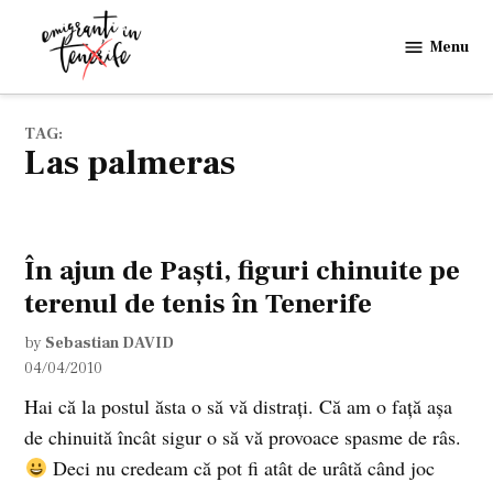
Skip
to
Menu
Emigranti
content
in
Tenerife
TAG:
las palmeras
În ajun de Paşti, figuri chinuite pe
terenul de tenis în Tenerife
by
Sebastian DAVID
04/04/2010
Hai că la postul ăsta o să vă distraţi. Că am o faţă aşa
de chinuită încât sigur o să vă provoace spasme de râs.
Deci nu credeam că pot fi atât de urâtă când joc