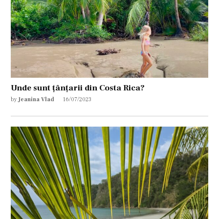
Unde sunt țânțarii din Costa Rica?
by
Jeanina Vlad
16/07/2023