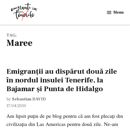
Skip
to
Menu
Emigranti
content
in
Tenerife
TAG:
maree
Emigranţii au dispărut două zile
în nordul insulei Tenerife, la
Bajamar şi Punta de Hidalgo
by
Sebastian DAVID
17/04/2010
Am lipsit puţin de pe blog pentru că am fost plecaţi din
civilizaţia din Las Americas pentru două zile. Ne-am