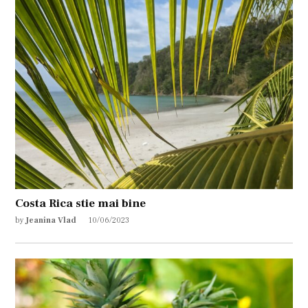
Costa Rica stie mai bine
by
Jeanina Vlad
10/06/2023