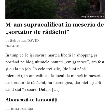
M-am supracalificat în meseria de
„sortator de rădăcini”
by
Sebastian DAVID
28/04/2010
În timp ce Je îşi savura marţea liberă la shopping şi
postând pe blog ultimele noutăţi „emigrantice”, am fost
şi eu la un job. În cele trei zile, (de luni până
miercuri), m-am calificat la locul de muncă în meseria
de sortator de rădăcini, nu foarte grea, dar nici uşoară
când stai în soare. Defapt […]
Abonează-te la noutăți
ULTIMELE POSTĂRI