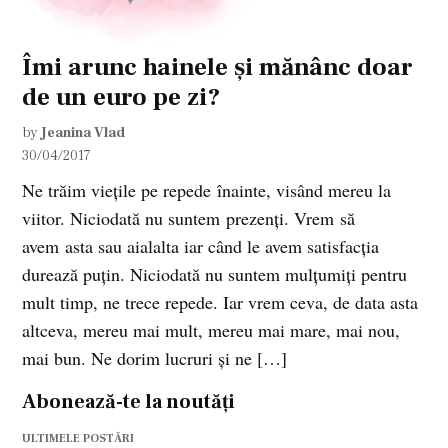
Îmi arunc hainele și mănânc doar
de un euro pe zi?
by
Jeanina Vlad
30/04/2017
Ne trăim viețile pe repede înainte, visând mereu la
viitor. Niciodată nu suntem prezenți. Vrem să
avem asta sau aialalta iar când le avem satisfacția
durează puțin. Niciodată nu suntem mulțumiți pentru
mult timp, ne trece repede. Iar vrem ceva, de data asta
altceva, mereu mai mult, mereu mai mare, mai nou,
mai bun. Ne dorim lucruri și ne […]
Abonează-te la noutăți
ULTIMELE POSTĂRI