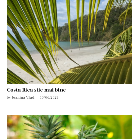
Costa Rica stie mai bine
by
Jeanina Vlad
10/06/2023