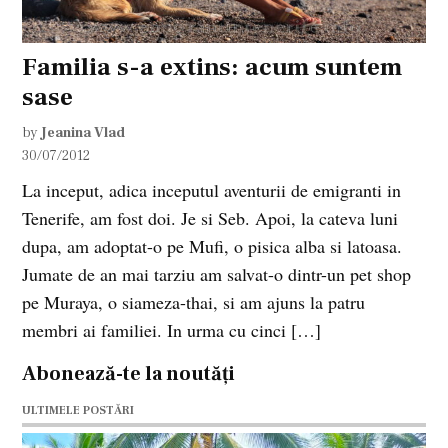
Familia s-a extins: acum suntem
sase
by
Jeanina Vlad
30/07/2012
La inceput, adica inceputul aventurii de emigranti in
Tenerife, am fost doi. Je si Seb. Apoi, la cateva luni
dupa, am adoptat-o pe Mufi, o pisica alba si latoasa.
Jumate de an mai tarziu am salvat-o dintr-un pet shop
pe Muraya, o siameza-thai, si am ajuns la patru
membri ai familiei. In urma cu cinci […]
Abonează-te la noutăți
ULTIMELE POSTĂRI