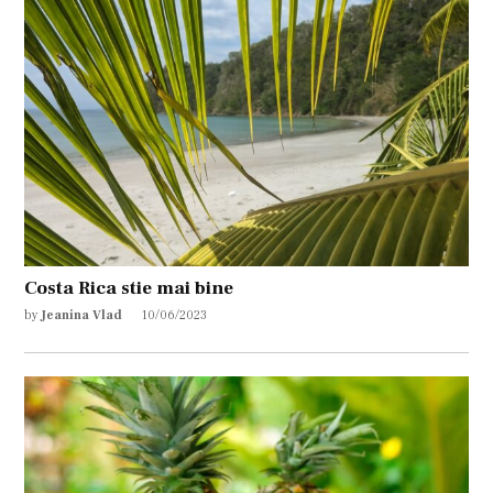
Costa Rica stie mai bine
by
Jeanina Vlad
10/06/2023