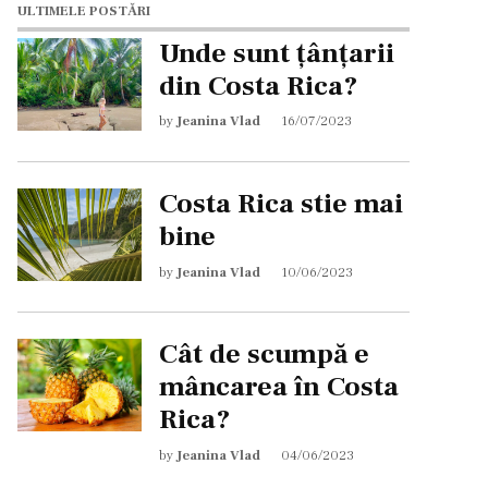
ULTIMELE POSTĂRI
Unde sunt țânțarii
din Costa Rica?
by
Jeanina Vlad
16/07/2023
Costa Rica stie mai
bine
by
Jeanina Vlad
10/06/2023
Cât de scumpă e
mâncarea în Costa
Rica?
by
Jeanina Vlad
04/06/2023