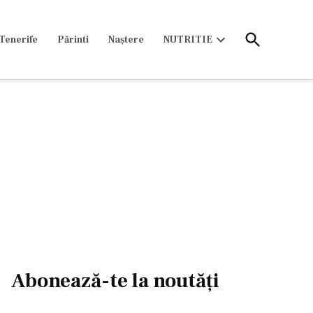
Open
Tenerife
Părinti
Naștere
NUTRITIE
Search
Open
dropdown
menu
Abonează-te la noutăți