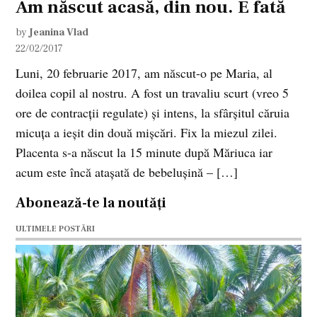
Am născut acasă, din nou. E fată
by
Jeanina Vlad
22/02/2017
Luni, 20 februarie 2017, am născut-o pe Maria, al
doilea copil al nostru. A fost un travaliu scurt (vreo 5
ore de contracții regulate) și intens, la sfârșitul căruia
micuța a ieșit din două mișcări. Fix la miezul zilei.
Placenta s-a născut la 15 minute după Măriuca iar
acum este încă atașată de bebelușină – […]
Abonează-te la noutăți
ULTIMELE POSTĂRI