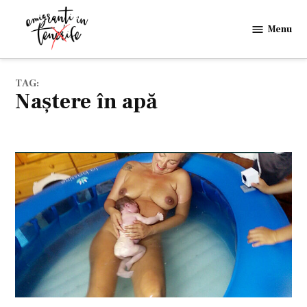
Skip
to
Menu
Emigranti
content
in
Tenerife
TAG:
naștere în apă