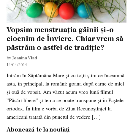
Vopsim menstruația găinii și-o
ciocnim de Înviere. Chiar vrem să
păstrăm o astfel de tradiție?
by
Jeanina Vlad
14/04/2014
Intrăm în Săptămâna Mare și cu toții știm ce înseamnă
asta, în principal, la români: goana după carne de miel
și ouă de vopsit. Am văzut acum vreo lună filmul
”Păsări libere” și tema se poate transpune și în Paștele
ortodox. În film e vorba de Ziua Recunoștinței la
americani tratată din punctul de vedere […]
Abonează-te la noutăți