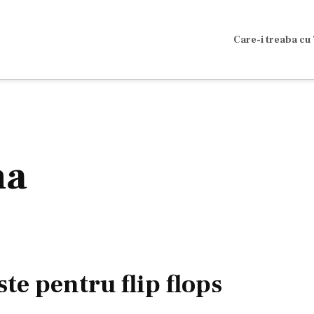
Care-i treaba cu 
ma
te pentru flip flops