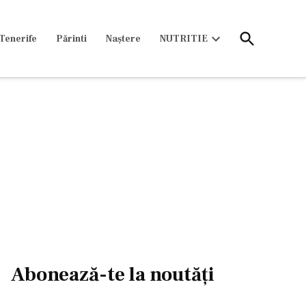
Open
Tenerife
Părinti
Naștere
NUTRITIE
Search
Open
dropdown
menu
Abonează-te la noutăți