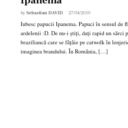
Ipanema
by
Sebastian DAVID
27/04/2010
Iubesc papucii Ipanema. Papuci în sensul de fl
ardelenii :D. De nu-i ştiţi, daţi rapid un sărci
braziliancă care se fâţâie pe catwolk în lenjer
imaginea brandului. În România, […]