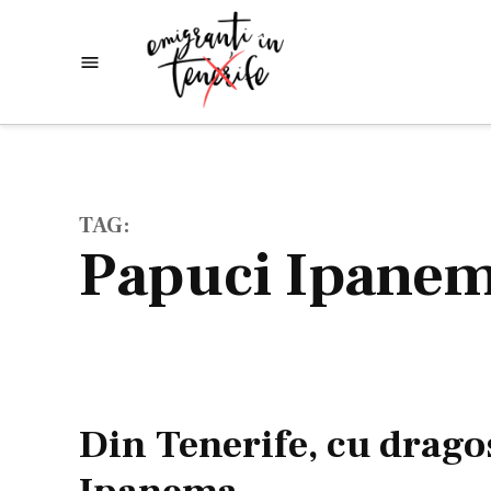
Skip
to
Emigranti
Descoperim
content
lumea
in
Tenerife
TAG:
papuci Ipane
Din Tenerife, cu dragos