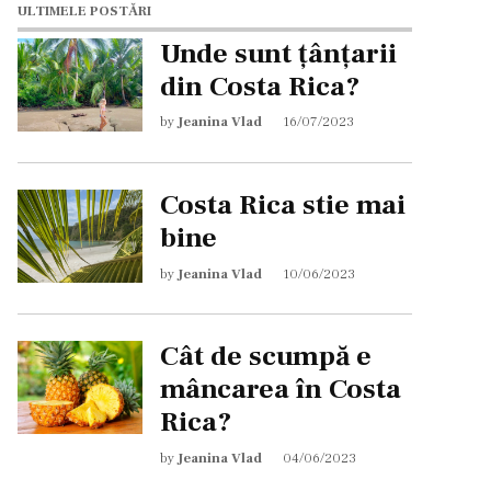
ULTIMELE POSTĂRI
Unde sunt țânțarii
din Costa Rica?
by
Jeanina Vlad
16/07/2023
Costa Rica stie mai
bine
by
Jeanina Vlad
10/06/2023
Cât de scumpă e
mâncarea în Costa
Rica?
by
Jeanina Vlad
04/06/2023