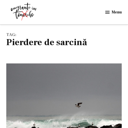
Skip
to
Menu
Emigranti
content
in
Tenerife
TAG:
pierdere de sarcină