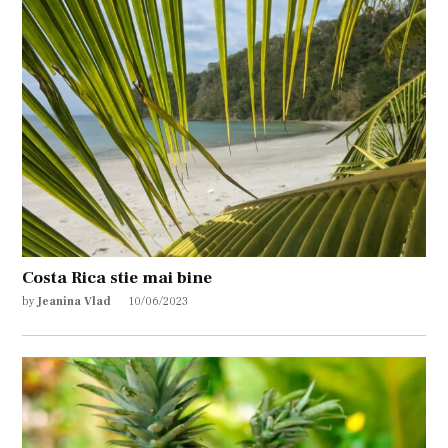
Costa Rica stie mai bine
by
Jeanina Vlad
10/06/2023