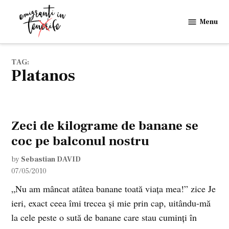
Skip
to
Menu
Emigranti
content
in
Tenerife
TAG:
platanos
Zeci de kilograme de banane se
coc pe balconul nostru
by
Sebastian DAVID
07/05/2010
„Nu am mâncat atâtea banane toată viaţa mea!” zice Je
ieri, exact ceea îmi trecea şi mie prin cap, uitându-mă
la cele peste o sută de banane care stau cuminţi în