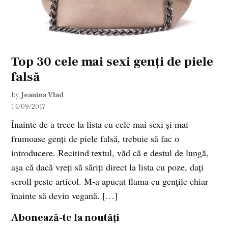
Top 30 cele mai sexi genți de piele
falsă
by
Jeanina Vlad
14/09/2017
Înainte de a trece la lista cu cele mai sexi și mai
frumoase genți de piele falsă, trebuie să fac o
introducere. Recitind textul, văd că e destul de lungă,
așa că dacă vreți să săriți direct la lista cu poze, dați
scroll peste articol. M-a apucat flama cu gențile chiar
înainte să devin vegană. […]
Abonează-te la noutăți