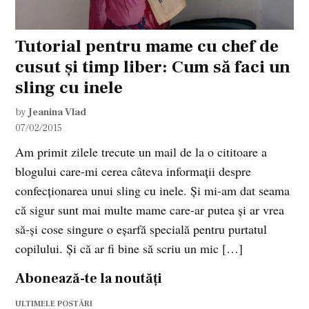
Tutorial pentru mame cu chef de
cusut și timp liber: Cum să faci un
sling cu inele
by
Jeanina Vlad
07/02/2015
Am primit zilele trecute un mail de la o cititoare a
blogului care-mi cerea câteva informații despre
confecționarea unui sling cu inele. Și mi-am dat seama
că sigur sunt mai multe mame care-ar putea și ar vrea
să-și cose singure o eșarfă specială pentru purtatul
copilului. Și că ar fi bine să scriu un mic […]
Abonează-te la noutăți
ULTIMELE POSTĂRI