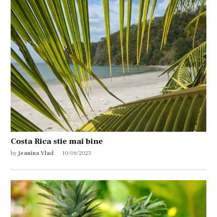
Costa Rica stie mai bine
by
Jeanina Vlad
10/06/2023